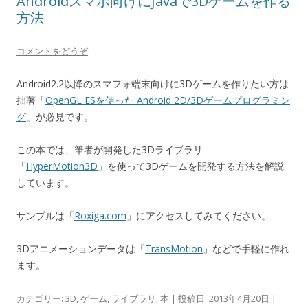
Androidスマホ向けにJavaで3Dゲームを作る
方法
コメントをどうぞ
Android2.2以降のスマフォ端末向けに3Dゲームを作りたい方は
拙著「
OpenGL ESを使った Android 2D/3Dゲームプログラミン
グ
」が必見です。
この本では、筆者が開発した3Dライブラリ
「
HyperMotion3D
」を使って3Dゲームを開発する方法を解説
しています。
サンプルは「
Roxiga.com
」にアクセスしてみてください。
3Dアニメーションデータは「
TransMotion
」などで手軽に作れ
ます。
カテゴリー:
3D
,
ゲーム
,
ライブラリ
,
本
| 投稿日:
2013年4月20日
|