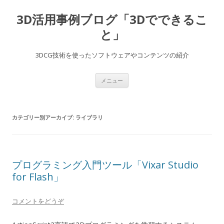
3D活用事例ブログ「3Dでできるこ
と」
3DCG技術を使ったソフトウェアやコンテンツの紹介
コ
メニュー
ン
テ
ン
ツ
へ
カテゴリー別アーカイブ:
ライブラリ
移
動
プログラミング入門ツール「Vixar Studio
for Flash」
コメントをどうぞ