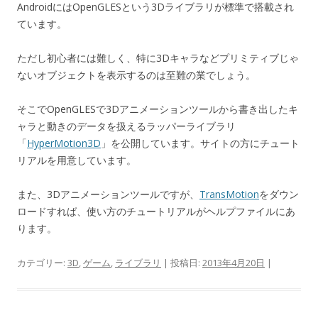
AndroidにはOpenGLESという3Dライブラリが標準で搭載され
ています。
ただし初心者には難しく、特に3Dキャラなどプリミティブじゃ
ないオブジェクトを表示するのは至難の業でしょう。
そこでOpenGLESで3Dアニメーションツールから書き出したキ
ャラと動きのデータを扱えるラッパーライブラリ
「
HyperMotion3D
」を公開しています。サイトの方にチュート
リアルを用意しています。
また、3Dアニメーションツールですが、
TransMotion
をダウン
ロードすれば、使い方のチュートリアルがヘルプファイルにあ
ります。
カテゴリー:
3D
,
ゲーム
,
ライブラリ
| 投稿日:
2013年4月20日
|